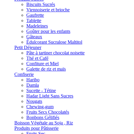
Biscuits Sucrés
Viennoiserie et brioche
Gaufrette
Tablette
Madeleines
Goûter pour les enfants
Gâteaux
Édulcorant Sucralose Maltitol
Petit Déjeuner
Pâte à tartiner chocolat noisette
Thé et Café
Confiture et Miel
Galette de riz et maïs
Confiserie
Haribo
Damla
Sucette - Tétine
Hadar Light Sans Sucres
Nougats
Chewing-gum
Fruits Secs Chocolatés
Bonbons Gélifiés
Boisson Végétale au Soja , Riz
Produits pour Pâtisserie
Fruits Sec