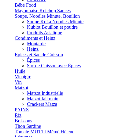
Bébé Food
Mayonnaise Ketchup Sauces
Soupe, Noodles Minute, Bouillon
Soupe Koka Noodles Minute
Kubiot Bouillon et poudre
Produits Asiatique
Condiments et Heinz
Moutarde
Heinz
Épices et Sac de Cuisson
Épices
Sac de Cuisson avec Épices
Huile
Vinaigre
Vin
Matzot
Matzot Industrielle
Matzot fait main
Crackers Matza
PAINS
Riz
Boissons
Thon Sardine
Tomate MUTTI Mémé Hélène