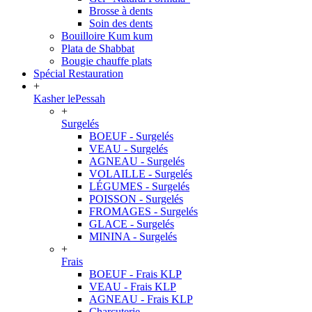
Brosse à dents
Soin des dents
Bouilloire Kum kum
Plata de Shabbat
Bougie chauffe plats
Spécial Restauration
+
Kasher lePessah
+
Surgelés
BOEUF - Surgelés
VEAU - Surgelés
AGNEAU - Surgelés
VOLAILLE - Surgelés
LÉGUMES - Surgelés
POISSON - Surgelés
FROMAGES - Surgelés
GLACE - Surgelés
MININA - Surgelés
+
Frais
BOEUF - Frais KLP
VEAU - Frais KLP
AGNEAU - Frais KLP
Charcuterie