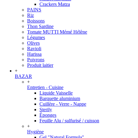
Crackers Matza
PAINS
Riz
Boissons
Thon Sardine
Tomate MUTTI Mémé Hélène
Légumes
Olives
Ravioli
Harissa
Poivrons
Produit laitier
+
BAZAR
+
Entretien - Cuisine
Liquide Vaisselle
Barquette aluminium
Cuillère - Verre - Nappe
Sterily
Éponges
Feuille Alu / sulfurisé / cuisson
+
Hygiène
Gel "Natural Formula"