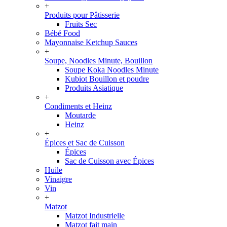
+
Produits pour Pâtisserie
Fruits Sec
Bébé Food
Mayonnaise Ketchup Sauces
+
Soupe, Noodles Minute, Bouillon
Soupe Koka Noodles Minute
Kubiot Bouillon et poudre
Produits Asiatique
+
Condiments et Heinz
Moutarde
Heinz
+
Épices et Sac de Cuisson
Épices
Sac de Cuisson avec Épices
Huile
Vinaigre
Vin
+
Matzot
Matzot Industrielle
Matzot fait main