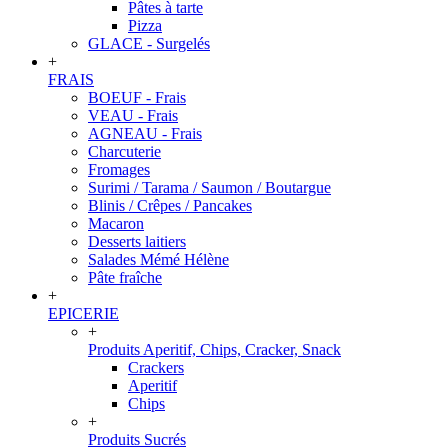
Pâtes à tarte
Pizza
GLACE - Surgelés
+
FRAIS
BOEUF - Frais
VEAU - Frais
AGNEAU - Frais
Charcuterie
Fromages
Surimi / Tarama / Saumon / Boutargue
Blinis / Crêpes / Pancakes
Macaron
Desserts laitiers
Salades Mémé Hélène
Pâte fraîche
+
EPICERIE
+
Produits Aperitif, Chips, Cracker, Snack
Crackers
Aperitif
Chips
+
Produits Sucrés