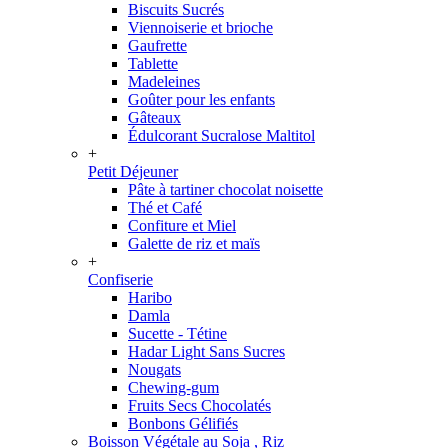
Biscuits Sucrés
Viennoiserie et brioche
Gaufrette
Tablette
Madeleines
Goûter pour les enfants
Gâteaux
Édulcorant Sucralose Maltitol
+
Petit Déjeuner
Pâte à tartiner chocolat noisette
Thé et Café
Confiture et Miel
Galette de riz et maïs
+
Confiserie
Haribo
Damla
Sucette - Tétine
Hadar Light Sans Sucres
Nougats
Chewing-gum
Fruits Secs Chocolatés
Bonbons Gélifiés
Boisson Végétale au Soja , Riz