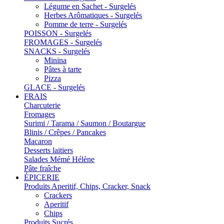
Légume en Sachet - Surgelés
Herbes Arômatiques - Surgelés
Pomme de terre - Surgelés
POISSON - Surgelés
FROMAGES - Surgelés
SNACKS - Surgelés
Minina
Pâtes à tarte
Pizza
GLACE - Surgelés
FRAIS
Charcuterie
Fromages
Surimi / Tarama / Saumon / Boutargue
Blinis / Crêpes / Pancakes
Macaron
Desserts laitiers
Salades Mémé Hélène
Pâte fraîche
ÉPICERIE
Produits Aperitif, Chips, Cracker, Snack
Crackers
Aperitif
Chips
Produits Sucrés