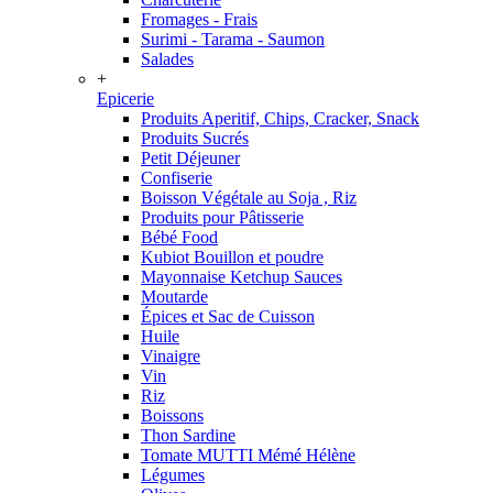
Fromages - Frais
Surimi - Tarama - Saumon
Salades
+
Epicerie
Produits Aperitif, Chips, Cracker, Snack
Produits Sucrés
Petit Déjeuner
Confiserie
Boisson Végétale au Soja , Riz
Produits pour Pâtisserie
Bébé Food
Kubiot Bouillon et poudre
Mayonnaise Ketchup Sauces
Moutarde
Épices et Sac de Cuisson
Huile
Vinaigre
Vin
Riz
Boissons
Thon Sardine
Tomate MUTTI Mémé Hélène
Légumes