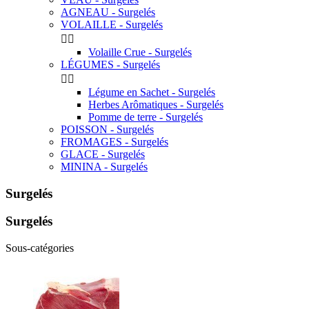
AGNEAU - Surgelés
VOLAILLE - Surgelés


Volaille Crue - Surgelés
LÉGUMES - Surgelés


Légume en Sachet - Surgelés
Herbes Arômatiques - Surgelés
Pomme de terre - Surgelés
POISSON - Surgelés
FROMAGES - Surgelés
GLACE - Surgelés
MININA - Surgelés
Surgelés
Surgelés
Sous-catégories