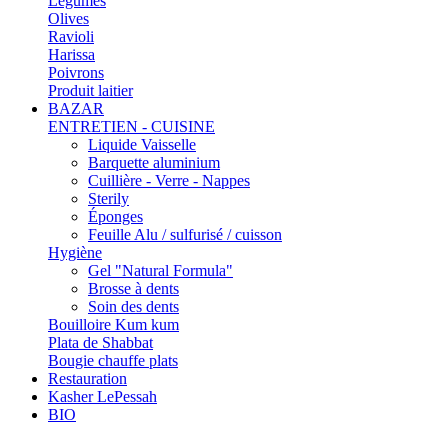
Légumes
Olives
Ravioli
Harissa
Poivrons
Produit laitier
BAZAR
ENTRETIEN - CUISINE
Liquide Vaisselle
Barquette aluminium
Cuillière - Verre - Nappes
Sterily
Éponges
Feuille Alu / sulfurisé / cuisson
Hygiène
Gel "Natural Formula"
Brosse à dents
Soin des dents
Bouilloire Kum kum
Plata de Shabbat
Bougie chauffe plats
Restauration
Kasher LePessah
BIO