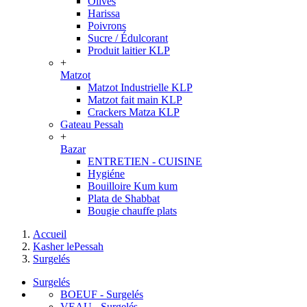
Olives
Harissa
Poivrons
Sucre / Édulcorant
Produit laitier KLP
+
Matzot
Matzot Industrielle KLP
Matzot fait main KLP
Crackers Matza KLP
Gateau Pessah
+
Bazar
ENTRETIEN - CUISINE
Hygiéne
Bouilloire Kum kum
Plata de Shabbat
Bougie chauffe plats
Accueil
Kasher lePessah
Surgelés
Surgelés
BOEUF - Surgelés
VEAU - Surgelés