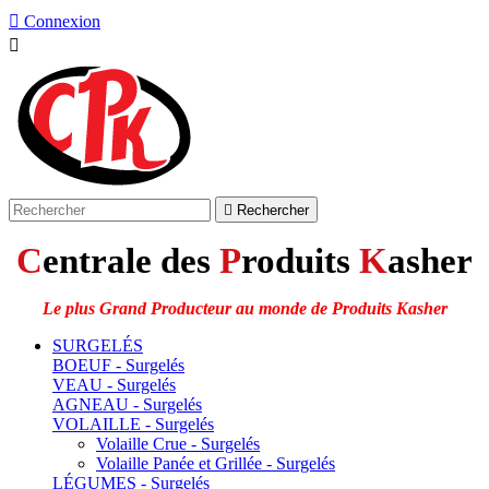

Connexion


Rechercher
C
entrale des
P
roduits
K
asher
Le plus Grand Producteur au monde de Produits Kasher
SURGELÉS
BOEUF - Surgelés
VEAU - Surgelés
AGNEAU - Surgelés
VOLAILLE - Surgelés
Volaille Crue - Surgelés
Volaille Panée et Grillée - Surgelés
LÉGUMES - Surgelés