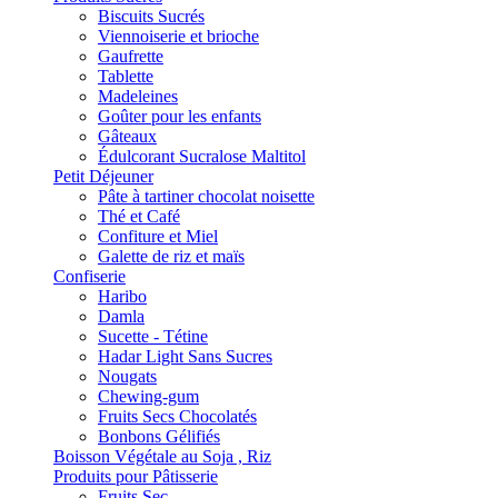
Biscuits Sucrés
Viennoiserie et brioche
Gaufrette
Tablette
Madeleines
Goûter pour les enfants
Gâteaux
Édulcorant Sucralose Maltitol
Petit Déjeuner
Pâte à tartiner chocolat noisette
Thé et Café
Confiture et Miel
Galette de riz et maïs
Confiserie
Haribo
Damla
Sucette - Tétine
Hadar Light Sans Sucres
Nougats
Chewing-gum
Fruits Secs Chocolatés
Bonbons Gélifiés
Boisson Végétale au Soja , Riz
Produits pour Pâtisserie
Fruits Sec