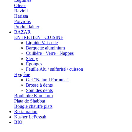
Légumes
Olives
Ravioli
Harissa
Poivrons
Produit laitier
BAZAR
ENTRETIEN - CUISINE
Liquide Vaisselle
Barquette aluminium
Cuillière - Verre - Nappes
Sterily
Éponges
Feuille Alu / sulfurisé / cuisson
Hygiène
Gel "Natural Formula"
Brosse à dents
Soin des dents
Bouilloire Kum kum
Plata de Shabbat
Bougie chauffe plats
Restauration
Kasher LePessah
BIO