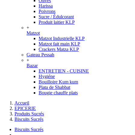
Olives
Harissa
Poivrons
Sucre / Édulcorant
Produit laitier KLP
+
Matzot
Matzot Industrielle KLP
Matzot fait main KLP
Crackers Matza KLP
Gateau Pessah
+
Bazar
ENTRETIEN - CUISINE
Hygiéne
Bouilloire Kum kum
Plata de Shabbat
Bougie chauffe plats
Accueil
EPICERIE
Produits Sucrés
Biscuits Sucrés
Biscuits Sucrés