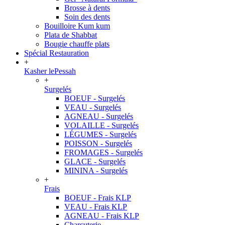
Brosse à dents
Soin des dents
Bouilloire Kum kum
Plata de Shabbat
Bougie chauffe plats
Spécial Restauration
+
Kasher lePessah
+
Surgelés
BOEUF - Surgelés
VEAU - Surgelés
AGNEAU - Surgelés
VOLAILLE - Surgelés
LÉGUMES - Surgelés
POISSON - Surgelés
FROMAGES - Surgelés
GLACE - Surgelés
MININA - Surgelés
+
Frais
BOEUF - Frais KLP
VEAU - Frais KLP
AGNEAU - Frais KLP
Charcuterie