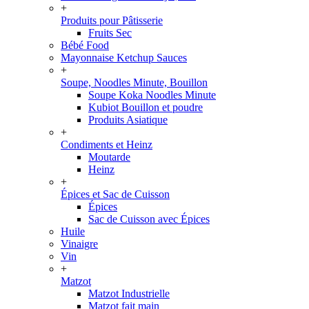
+
Produits pour Pâtisserie
Fruits Sec
Bébé Food
Mayonnaise Ketchup Sauces
+
Soupe, Noodles Minute, Bouillon
Soupe Koka Noodles Minute
Kubiot Bouillon et poudre
Produits Asiatique
+
Condiments et Heinz
Moutarde
Heinz
+
Épices et Sac de Cuisson
Épices
Sac de Cuisson avec Épices
Huile
Vinaigre
Vin
+
Matzot
Matzot Industrielle
Matzot fait main