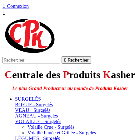

Connexion


Rechercher
C
entrale des
P
roduits
K
asher
Le plus Grand Producteur au monde de Produits Kasher
SURGELÉS
BOEUF - Surgelés
VEAU - Surgelés
AGNEAU - Surgelés
VOLAILLE - Surgelés
Volaille Crue - Surgelés
Volaille Panée et Grillée - Surgelés
LÉGUMES - Surgelés