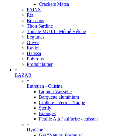
Crackers Matza
PAINS
Riz
Boissons
Thon Sardine
Tomate MUTTI Mémé Hélène
Légumes
Olives
Ravioli
Harissa
Poivrons
Produit laitier
+
BAZAR
+
Entretien - Cuisine
Liquide Vaisselle
Barquette aluminium
Cuillère - Verre - Nappe
Sterily
Éponges
Feuille Alu / sulfurisé / cuisson
+
Hygiène
Gel "Natural Formula"