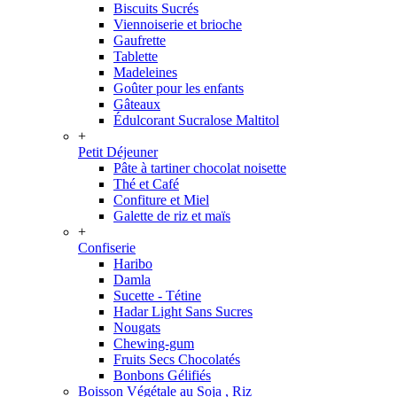
Biscuits Sucrés
Viennoiserie et brioche
Gaufrette
Tablette
Madeleines
Goûter pour les enfants
Gâteaux
Édulcorant Sucralose Maltitol
+
Petit Déjeuner
Pâte à tartiner chocolat noisette
Thé et Café
Confiture et Miel
Galette de riz et maïs
+
Confiserie
Haribo
Damla
Sucette - Tétine
Hadar Light Sans Sucres
Nougats
Chewing-gum
Fruits Secs Chocolatés
Bonbons Gélifiés
Boisson Végétale au Soja , Riz