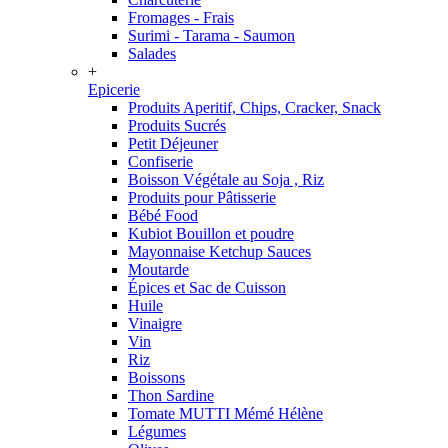
Fromages - Frais
Surimi - Tarama - Saumon
Salades
+
Epicerie
Produits Aperitif, Chips, Cracker, Snack
Produits Sucrés
Petit Déjeuner
Confiserie
Boisson Végétale au Soja , Riz
Produits pour Pâtisserie
Bébé Food
Kubiot Bouillon et poudre
Mayonnaise Ketchup Sauces
Moutarde
Épices et Sac de Cuisson
Huile
Vinaigre
Vin
Riz
Boissons
Thon Sardine
Tomate MUTTI Mémé Hélène
Légumes