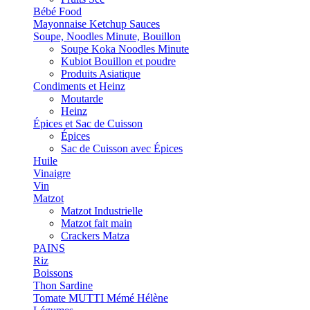
Bébé Food
Mayonnaise Ketchup Sauces
Soupe, Noodles Minute, Bouillon
Soupe Koka Noodles Minute
Kubiot Bouillon et poudre
Produits Asiatique
Condiments et Heinz
Moutarde
Heinz
Épices et Sac de Cuisson
Épices
Sac de Cuisson avec Épices
Huile
Vinaigre
Vin
Matzot
Matzot Industrielle
Matzot fait main
Crackers Matza
PAINS
Riz
Boissons
Thon Sardine
Tomate MUTTI Mémé Hélène