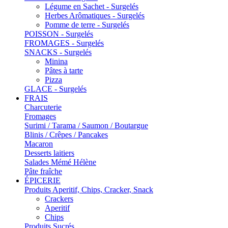
Légume en Sachet - Surgelés
Herbes Arômatiques - Surgelés
Pomme de terre - Surgelés
POISSON - Surgelés
FROMAGES - Surgelés
SNACKS - Surgelés
Minina
Pâtes à tarte
Pizza
GLACE - Surgelés
FRAIS
Charcuterie
Fromages
Surimi / Tarama / Saumon / Boutargue
Blinis / Crêpes / Pancakes
Macaron
Desserts laitiers
Salades Mémé Hélène
Pâte fraîche
ÉPICERIE
Produits Aperitif, Chips, Cracker, Snack
Crackers
Aperitif
Chips
Produits Sucrés