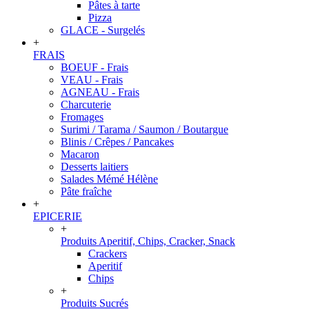
Pâtes à tarte
Pizza
GLACE - Surgelés
+
FRAIS
BOEUF - Frais
VEAU - Frais
AGNEAU - Frais
Charcuterie
Fromages
Surimi / Tarama / Saumon / Boutargue
Blinis / Crêpes / Pancakes
Macaron
Desserts laitiers
Salades Mémé Hélène
Pâte fraîche
+
EPICERIE
+
Produits Aperitif, Chips, Cracker, Snack
Crackers
Aperitif
Chips
+
Produits Sucrés