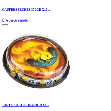
GAUFRES SECHES 350GR X10...

Aperçu rapide
/**/
TARTE AU CITRON 400GR X6...