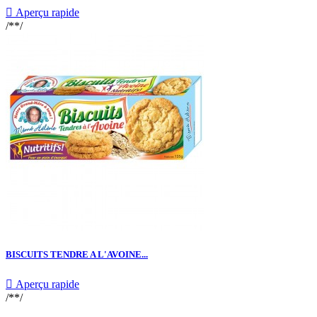

Aperçu rapide
/**/
BISCUITS TENDRE A L'AVOINE...

Aperçu rapide
/**/