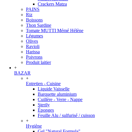
Crackers Matza
PAINS
Riz
Boissons
Thon Sardine
Tomate MUTTI Mémé Hélène
Légumes
Olives
Ravioli
Harissa
Poivrons
Produit laitier
+
BAZAR
+
Entretien - Cuisine
Liquide Vaisselle
Barquette aluminium
Cuillère - Verre - Nappe
Sterily
Éponges
Feuille Alu / sulfurisé / cuisson
+
Hygiène
Gel "Natural Formula"