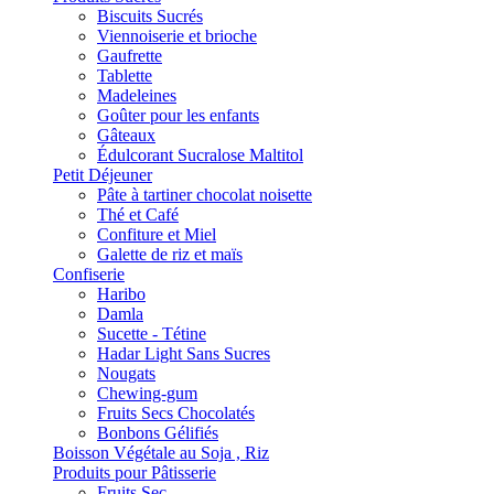
Biscuits Sucrés
Viennoiserie et brioche
Gaufrette
Tablette
Madeleines
Goûter pour les enfants
Gâteaux
Édulcorant Sucralose Maltitol
Petit Déjeuner
Pâte à tartiner chocolat noisette
Thé et Café
Confiture et Miel
Galette de riz et maïs
Confiserie
Haribo
Damla
Sucette - Tétine
Hadar Light Sans Sucres
Nougats
Chewing-gum
Fruits Secs Chocolatés
Bonbons Gélifiés
Boisson Végétale au Soja , Riz
Produits pour Pâtisserie
Fruits Sec