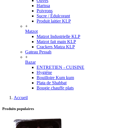
Olives
Harissa
Poivrons
Sucre / Édulcorant
Produit laitier KLP
+
Matzot
Matzot Industrielle KLP
Matzot fait main KLP
Crackers Matza KLP
Gateau Pessah
+
Bazar
ENTRETIEN - CUISINE
Hygiéne
Bouilloire Kum kum
Plata de Shabbat
Bougie chauffe plats
Accueil
Produits populaires