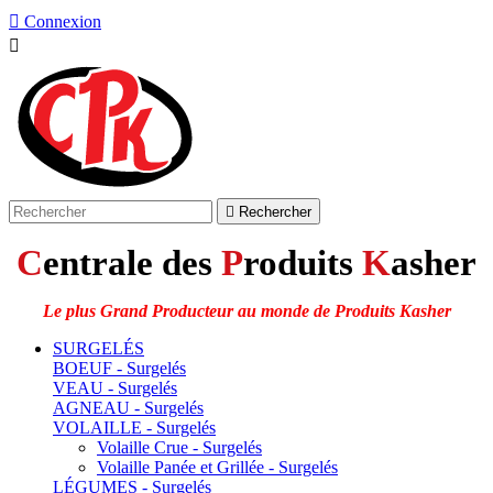

Connexion


Rechercher
C
entrale des
P
roduits
K
asher
Le plus Grand Producteur au monde de Produits Kasher
SURGELÉS
BOEUF - Surgelés
VEAU - Surgelés
AGNEAU - Surgelés
VOLAILLE - Surgelés
Volaille Crue - Surgelés
Volaille Panée et Grillée - Surgelés
LÉGUMES - Surgelés