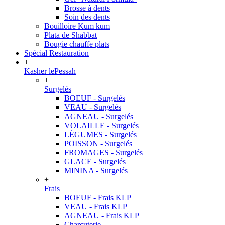
Brosse à dents
Soin des dents
Bouilloire Kum kum
Plata de Shabbat
Bougie chauffe plats
Spécial Restauration
+
Kasher lePessah
+
Surgelés
BOEUF - Surgelés
VEAU - Surgelés
AGNEAU - Surgelés
VOLAILLE - Surgelés
LÉGUMES - Surgelés
POISSON - Surgelés
FROMAGES - Surgelés
GLACE - Surgelés
MININA - Surgelés
+
Frais
BOEUF - Frais KLP
VEAU - Frais KLP
AGNEAU - Frais KLP
Charcuterie