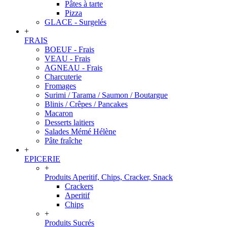
Pâtes à tarte
Pizza
GLACE - Surgelés
+
FRAIS
BOEUF - Frais
VEAU - Frais
AGNEAU - Frais
Charcuterie
Fromages
Surimi / Tarama / Saumon / Boutargue
Blinis / Crêpes / Pancakes
Macaron
Desserts laitiers
Salades Mémé Hélène
Pâte fraîche
+
EPICERIE
+
Produits Aperitif, Chips, Cracker, Snack
Crackers
Aperitif
Chips
+
Produits Sucrés