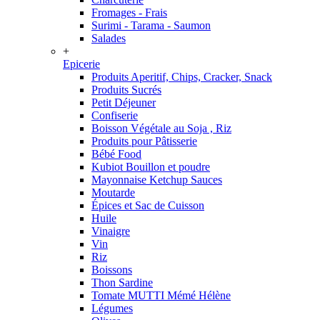
Fromages - Frais
Surimi - Tarama - Saumon
Salades
+
Epicerie
Produits Aperitif, Chips, Cracker, Snack
Produits Sucrés
Petit Déjeuner
Confiserie
Boisson Végétale au Soja , Riz
Produits pour Pâtisserie
Bébé Food
Kubiot Bouillon et poudre
Mayonnaise Ketchup Sauces
Moutarde
Épices et Sac de Cuisson
Huile
Vinaigre
Vin
Riz
Boissons
Thon Sardine
Tomate MUTTI Mémé Hélène
Légumes