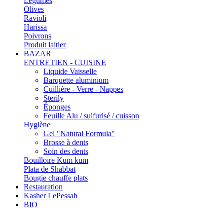
Légumes
Olives
Ravioli
Harissa
Poivrons
Produit laitier
BAZAR
ENTRETIEN - CUISINE
Liquide Vaisselle
Barquette aluminium
Cuillière - Verre - Nappes
Sterily
Éponges
Feuille Alu / sulfurisé / cuisson
Hygiène
Gel "Natural Formula"
Brosse à dents
Soin des dents
Bouilloire Kum kum
Plata de Shabbat
Bougie chauffe plats
Restauration
Kasher LePessah
BIO