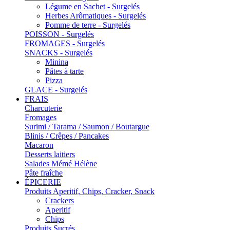
Légume en Sachet - Surgelés
Herbes Arômatiques - Surgelés
Pomme de terre - Surgelés
POISSON - Surgelés
FROMAGES - Surgelés
SNACKS - Surgelés
Minina
Pâtes à tarte
Pizza
GLACE - Surgelés
FRAIS
Charcuterie
Fromages
Surimi / Tarama / Saumon / Boutargue
Blinis / Crêpes / Pancakes
Macaron
Desserts laitiers
Salades Mémé Hélène
Pâte fraîche
ÉPICERIE
Produits Aperitif, Chips, Cracker, Snack
Crackers
Aperitif
Chips
Produits Sucrés