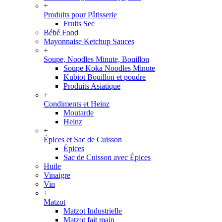
+
Produits pour Pâtisserie
Fruits Sec
Bébé Food
Mayonnaise Ketchup Sauces
+
Soupe, Noodles Minute, Bouillon
Soupe Koka Noodles Minute
Kubiot Bouillon et poudre
Produits Asiatique
+
Condiments et Heinz
Moutarde
Heinz
+
Épices et Sac de Cuisson
Épices
Sac de Cuisson avec Épices
Huile
Vinaigre
Vin
+
Matzot
Matzot Industrielle
Matzot fait main