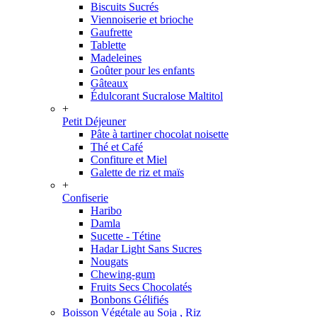
Biscuits Sucrés
Viennoiserie et brioche
Gaufrette
Tablette
Madeleines
Goûter pour les enfants
Gâteaux
Édulcorant Sucralose Maltitol
+
Petit Déjeuner
Pâte à tartiner chocolat noisette
Thé et Café
Confiture et Miel
Galette de riz et maïs
+
Confiserie
Haribo
Damla
Sucette - Tétine
Hadar Light Sans Sucres
Nougats
Chewing-gum
Fruits Secs Chocolatés
Bonbons Gélifiés
Boisson Végétale au Soja , Riz