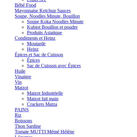
Bébé Food
Mayonnaise Ketchup Sauces
Soupe, Noodles Minute, Bouillon
Soupe Koka Noodles Minute
Kubiot Bouillon et poudre
Produits Asiatique
Condiments et Heinz
Moutarde
Heinz
Épices et Sac de Cuisson
Épices
Sac de Cuisson avec Épices
Huile
Vinaigre
Vin
Matzot
Matzot Industrielle
Matzot fait main
Crackers Matza
PAINS
Riz
Boissons
Thon Sardine
Tomate MUTTI Mémé Hélène