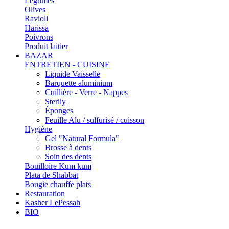
Légumes
Olives
Ravioli
Harissa
Poivrons
Produit laitier
BAZAR
ENTRETIEN - CUISINE
Liquide Vaisselle
Barquette aluminium
Cuillière - Verre - Nappes
Sterily
Éponges
Feuille Alu / sulfurisé / cuisson
Hygiène
Gel "Natural Formula"
Brosse à dents
Soin des dents
Bouilloire Kum kum
Plata de Shabbat
Bougie chauffe plats
Restauration
Kasher LePessah
BIO