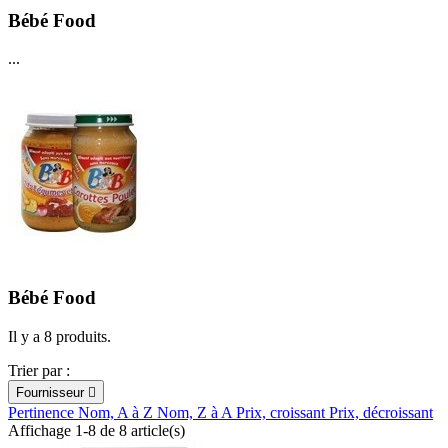
Bébé Food
...
Bébé Food
Il y a 8 produits.
Trier par :
Fournisseur

Pertinence
Nom, A à Z
Nom, Z à A
Prix, croissant
Prix, décroissant
Affichage 1-8 de 8 article(s)