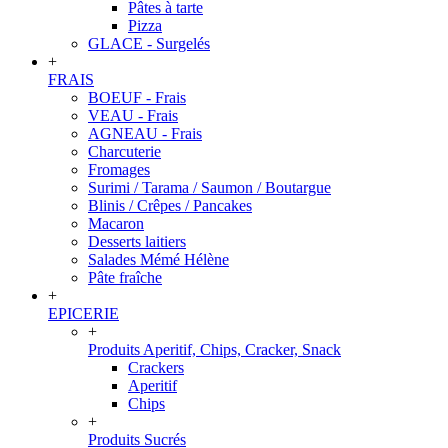
Pâtes à tarte
Pizza
GLACE - Surgelés
+
FRAIS
BOEUF - Frais
VEAU - Frais
AGNEAU - Frais
Charcuterie
Fromages
Surimi / Tarama / Saumon / Boutargue
Blinis / Crêpes / Pancakes
Macaron
Desserts laitiers
Salades Mémé Hélène
Pâte fraîche
+
EPICERIE
+
Produits Aperitif, Chips, Cracker, Snack
Crackers
Aperitif
Chips
+
Produits Sucrés