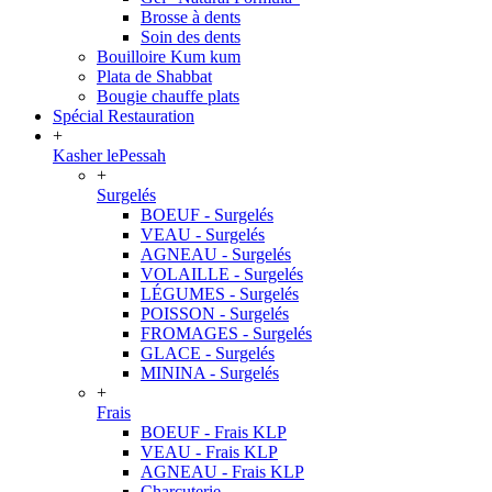
Brosse à dents
Soin des dents
Bouilloire Kum kum
Plata de Shabbat
Bougie chauffe plats
Spécial Restauration
+
Kasher lePessah
+
Surgelés
BOEUF - Surgelés
VEAU - Surgelés
AGNEAU - Surgelés
VOLAILLE - Surgelés
LÉGUMES - Surgelés
POISSON - Surgelés
FROMAGES - Surgelés
GLACE - Surgelés
MININA - Surgelés
+
Frais
BOEUF - Frais KLP
VEAU - Frais KLP
AGNEAU - Frais KLP
Charcuterie