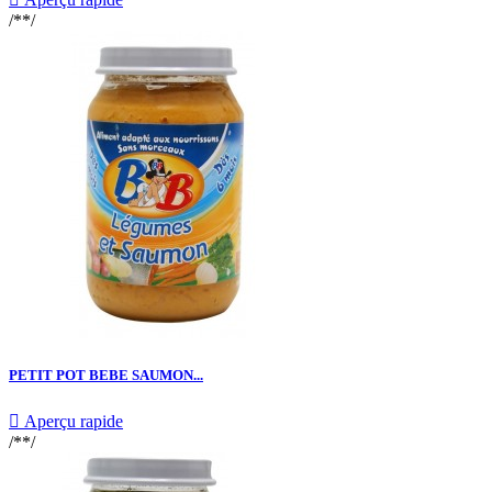
/**/
PETIT POT BEBE SAUMON...

Aperçu rapide
/**/