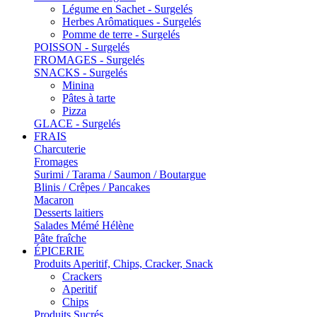
Légume en Sachet - Surgelés
Herbes Arômatiques - Surgelés
Pomme de terre - Surgelés
POISSON - Surgelés
FROMAGES - Surgelés
SNACKS - Surgelés
Minina
Pâtes à tarte
Pizza
GLACE - Surgelés
FRAIS
Charcuterie
Fromages
Surimi / Tarama / Saumon / Boutargue
Blinis / Crêpes / Pancakes
Macaron
Desserts laitiers
Salades Mémé Hélène
Pâte fraîche
ÉPICERIE
Produits Aperitif, Chips, Cracker, Snack
Crackers
Aperitif
Chips
Produits Sucrés