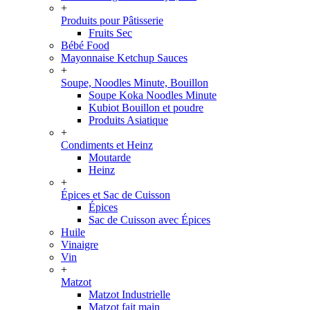
+
Produits pour Pâtisserie
Fruits Sec
Bébé Food
Mayonnaise Ketchup Sauces
+
Soupe, Noodles Minute, Bouillon
Soupe Koka Noodles Minute
Kubiot Bouillon et poudre
Produits Asiatique
+
Condiments et Heinz
Moutarde
Heinz
+
Épices et Sac de Cuisson
Épices
Sac de Cuisson avec Épices
Huile
Vinaigre
Vin
+
Matzot
Matzot Industrielle
Matzot fait main