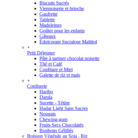
Biscuits Sucrés
Viennoiserie et brioche
Gaufrette
Tablette
Madeleines
Goûter pour les enfants
Gâteaux
Édulcorant Sucralose Maltitol
+
Petit Déjeuner
Pâte à tartiner chocolat noisette
Thé et Café
Confiture et Miel
Galette de riz et maïs
+
Confiserie
Haribo
Damla
Sucette - Tétine
Hadar Light Sans Sucres
Nougats
Chewing-gum
Fruits Secs Chocolatés
Bonbons Gélifiés
Boisson Végétale au Soja , Riz