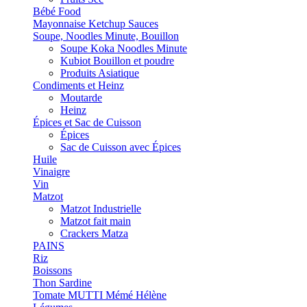
Bébé Food
Mayonnaise Ketchup Sauces
Soupe, Noodles Minute, Bouillon
Soupe Koka Noodles Minute
Kubiot Bouillon et poudre
Produits Asiatique
Condiments et Heinz
Moutarde
Heinz
Épices et Sac de Cuisson
Épices
Sac de Cuisson avec Épices
Huile
Vinaigre
Vin
Matzot
Matzot Industrielle
Matzot fait main
Crackers Matza
PAINS
Riz
Boissons
Thon Sardine
Tomate MUTTI Mémé Hélène