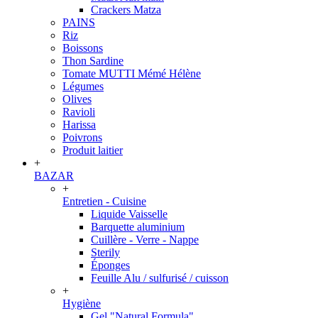
Crackers Matza
PAINS
Riz
Boissons
Thon Sardine
Tomate MUTTI Mémé Hélène
Légumes
Olives
Ravioli
Harissa
Poivrons
Produit laitier
+
BAZAR
+
Entretien - Cuisine
Liquide Vaisselle
Barquette aluminium
Cuillère - Verre - Nappe
Sterily
Éponges
Feuille Alu / sulfurisé / cuisson
+
Hygiène
Gel "Natural Formula"