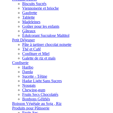
Biscuits Sucrés
Viennoiserie et brioche
Gaufrette
Tablette
Madeleines
Goûter pour les enfants
Gâteaux
Édulcorant Sucralose Maltitol
Petit Déjeuner
Pâte à tartiner chocolat noisette
Thé et Café
Confiture et Miel
Galette de riz et maïs
Confiserie
Haribo
Damla
Sucette - Tétine
Hadar Light Sans Sucres
Nougats
Chewing-gum
Fruits Secs Chocolatés
Bonbons Gélifiés
Boisson Végétale au Soja , Riz
Produits pour Pâtisserie
Fruits Sec