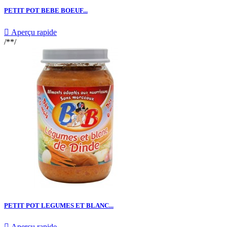
PETIT POT BEBE BOEUF...

Aperçu rapide
/**/
PETIT POT LEGUMES ET BLANC...

Aperçu rapide