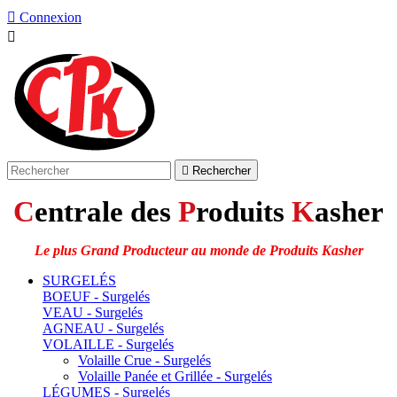

Connexion


Rechercher
C
entrale des
P
roduits
K
asher
Le plus Grand Producteur au monde de Produits Kasher
SURGELÉS
BOEUF - Surgelés
VEAU - Surgelés
AGNEAU - Surgelés
VOLAILLE - Surgelés
Volaille Crue - Surgelés
Volaille Panée et Grillée - Surgelés
LÉGUMES - Surgelés