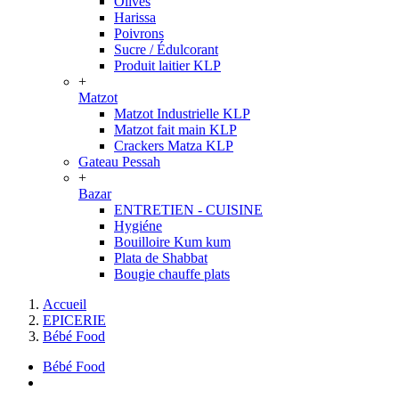
Olives
Harissa
Poivrons
Sucre / Édulcorant
Produit laitier KLP
+
Matzot
Matzot Industrielle KLP
Matzot fait main KLP
Crackers Matza KLP
Gateau Pessah
+
Bazar
ENTRETIEN - CUISINE
Hygiéne
Bouilloire Kum kum
Plata de Shabbat
Bougie chauffe plats
Accueil
EPICERIE
Bébé Food
Bébé Food