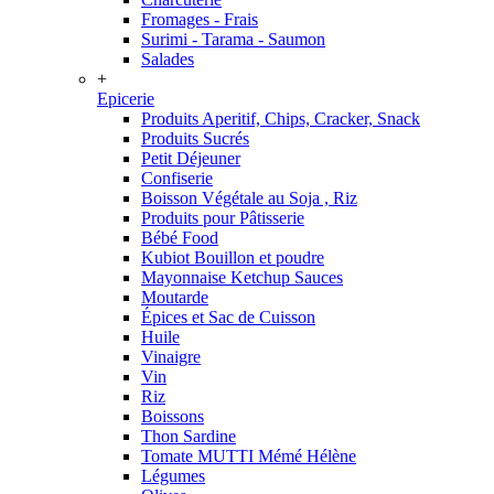
Fromages - Frais
Surimi - Tarama - Saumon
Salades
+
Epicerie
Produits Aperitif, Chips, Cracker, Snack
Produits Sucrés
Petit Déjeuner
Confiserie
Boisson Végétale au Soja , Riz
Produits pour Pâtisserie
Bébé Food
Kubiot Bouillon et poudre
Mayonnaise Ketchup Sauces
Moutarde
Épices et Sac de Cuisson
Huile
Vinaigre
Vin
Riz
Boissons
Thon Sardine
Tomate MUTTI Mémé Hélène
Légumes