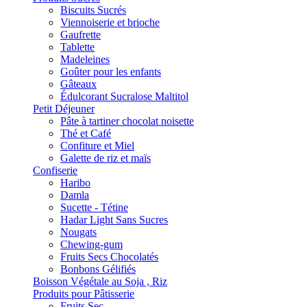
Biscuits Sucrés
Viennoiserie et brioche
Gaufrette
Tablette
Madeleines
Goûter pour les enfants
Gâteaux
Édulcorant Sucralose Maltitol
Petit Déjeuner
Pâte à tartiner chocolat noisette
Thé et Café
Confiture et Miel
Galette de riz et maïs
Confiserie
Haribo
Damla
Sucette - Tétine
Hadar Light Sans Sucres
Nougats
Chewing-gum
Fruits Secs Chocolatés
Bonbons Gélifiés
Boisson Végétale au Soja , Riz
Produits pour Pâtisserie
Fruits Sec