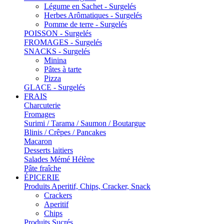
Légume en Sachet - Surgelés
Herbes Arômatiques - Surgelés
Pomme de terre - Surgelés
POISSON - Surgelés
FROMAGES - Surgelés
SNACKS - Surgelés
Minina
Pâtes à tarte
Pizza
GLACE - Surgelés
FRAIS
Charcuterie
Fromages
Surimi / Tarama / Saumon / Boutargue
Blinis / Crêpes / Pancakes
Macaron
Desserts laitiers
Salades Mémé Hélène
Pâte fraîche
ÉPICERIE
Produits Aperitif, Chips, Cracker, Snack
Crackers
Aperitif
Chips
Produits Sucrés