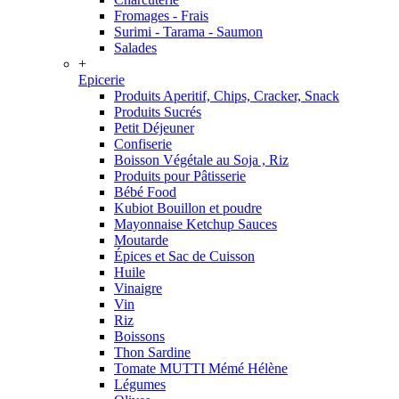
Fromages - Frais
Surimi - Tarama - Saumon
Salades
+
Epicerie
Produits Aperitif, Chips, Cracker, Snack
Produits Sucrés
Petit Déjeuner
Confiserie
Boisson Végétale au Soja , Riz
Produits pour Pâtisserie
Bébé Food
Kubiot Bouillon et poudre
Mayonnaise Ketchup Sauces
Moutarde
Épices et Sac de Cuisson
Huile
Vinaigre
Vin
Riz
Boissons
Thon Sardine
Tomate MUTTI Mémé Hélène
Légumes