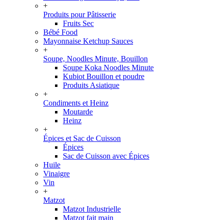
+
Produits pour Pâtisserie
Fruits Sec
Bébé Food
Mayonnaise Ketchup Sauces
+
Soupe, Noodles Minute, Bouillon
Soupe Koka Noodles Minute
Kubiot Bouillon et poudre
Produits Asiatique
+
Condiments et Heinz
Moutarde
Heinz
+
Épices et Sac de Cuisson
Épices
Sac de Cuisson avec Épices
Huile
Vinaigre
Vin
+
Matzot
Matzot Industrielle
Matzot fait main