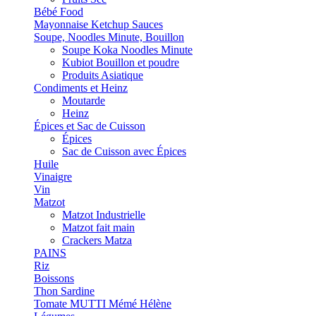
Bébé Food
Mayonnaise Ketchup Sauces
Soupe, Noodles Minute, Bouillon
Soupe Koka Noodles Minute
Kubiot Bouillon et poudre
Produits Asiatique
Condiments et Heinz
Moutarde
Heinz
Épices et Sac de Cuisson
Épices
Sac de Cuisson avec Épices
Huile
Vinaigre
Vin
Matzot
Matzot Industrielle
Matzot fait main
Crackers Matza
PAINS
Riz
Boissons
Thon Sardine
Tomate MUTTI Mémé Hélène