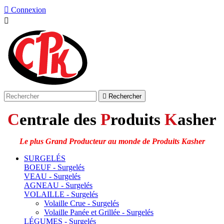

Connexion


Rechercher
C
entrale des
P
roduits
K
asher
Le plus Grand Producteur au monde de Produits Kasher
SURGELÉS
BOEUF - Surgelés
VEAU - Surgelés
AGNEAU - Surgelés
VOLAILLE - Surgelés
Volaille Crue - Surgelés
Volaille Panée et Grillée - Surgelés
LÉGUMES - Surgelés