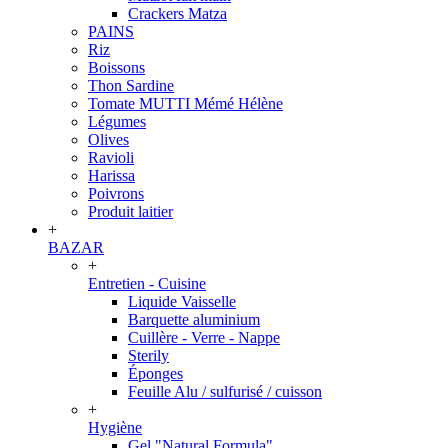
Crackers Matza
PAINS
Riz
Boissons
Thon Sardine
Tomate MUTTI Mémé Hélène
Légumes
Olives
Ravioli
Harissa
Poivrons
Produit laitier
+
BAZAR
+
Entretien - Cuisine
Liquide Vaisselle
Barquette aluminium
Cuillère - Verre - Nappe
Sterily
Éponges
Feuille Alu / sulfurisé / cuisson
+
Hygiène
Gel "Natural Formula"