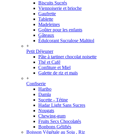
Biscuits Sucrés
Viennoiserie et brioche
Gaufrette
Tablette
Madeleines
Goûter pour les enfants
Gâteaux
Édulcorant Sucralose Maltitol
+
Petit Déjeuner
Pâte à tartiner chocolat noisette
Thé et Café
Confiture et Miel
Galette de riz et maïs
+
Confiserie
Haribo
Damla
Sucette - Tétine
Hadar Light Sans Sucres
Nougats
Chewing-gum
Fruits Secs Chocolatés
Bonbons Gélifiés
Boisson Végétale au Soja , Riz