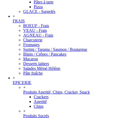
Pâtes à tarte
Pizza
GLACE - Surgelés
+
FRAIS
BOEUF - Frais
VEAU - Frais
AGNEAU - Frais
Charcuterie
Fromages
Surimi / Tarama / Saumon / Boutargue
Blinis / Crêpes / Pancakes
Macaron
Desserts laitiers
Salades Mémé Hélène
Pâte fraîche
+
EPICERIE
+
Produits Aperitif, Chips, Cracker, Snack
Crackers
Aperitif
Chips
+
Produits Sucrés