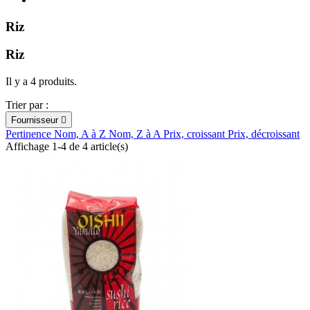
Riz
Riz
Il y a 4 produits.
Trier par :
Fournisseur

Pertinence
Nom, A à Z
Nom, Z à A
Prix, croissant
Prix, décroissant
Affichage 1-4 de 4 article(s)