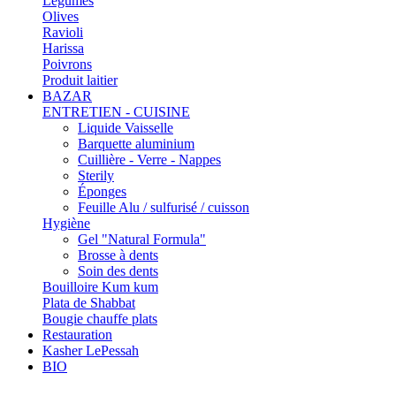
Légumes
Olives
Ravioli
Harissa
Poivrons
Produit laitier
BAZAR
ENTRETIEN - CUISINE
Liquide Vaisselle
Barquette aluminium
Cuillière - Verre - Nappes
Sterily
Éponges
Feuille Alu / sulfurisé / cuisson
Hygiène
Gel "Natural Formula"
Brosse à dents
Soin des dents
Bouilloire Kum kum
Plata de Shabbat
Bougie chauffe plats
Restauration
Kasher LePessah
BIO