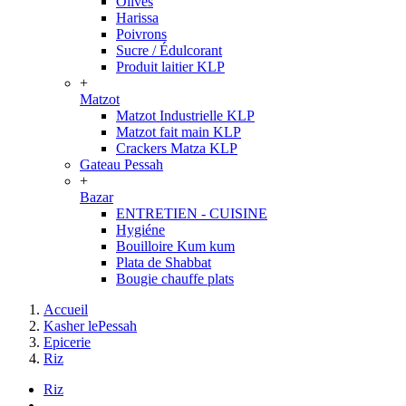
Olives
Harissa
Poivrons
Sucre / Édulcorant
Produit laitier KLP
+
Matzot
Matzot Industrielle KLP
Matzot fait main KLP
Crackers Matza KLP
Gateau Pessah
+
Bazar
ENTRETIEN - CUISINE
Hygiéne
Bouilloire Kum kum
Plata de Shabbat
Bougie chauffe plats
Accueil
Kasher lePessah
Epicerie
Riz
Riz