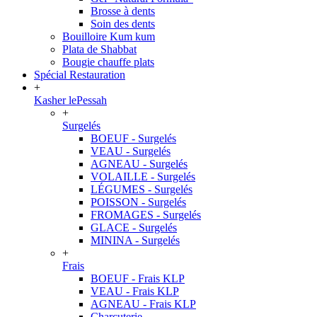
Brosse à dents
Soin des dents
Bouilloire Kum kum
Plata de Shabbat
Bougie chauffe plats
Spécial Restauration
+
Kasher lePessah
+
Surgelés
BOEUF - Surgelés
VEAU - Surgelés
AGNEAU - Surgelés
VOLAILLE - Surgelés
LÉGUMES - Surgelés
POISSON - Surgelés
FROMAGES - Surgelés
GLACE - Surgelés
MININA - Surgelés
+
Frais
BOEUF - Frais KLP
VEAU - Frais KLP
AGNEAU - Frais KLP
Charcuterie