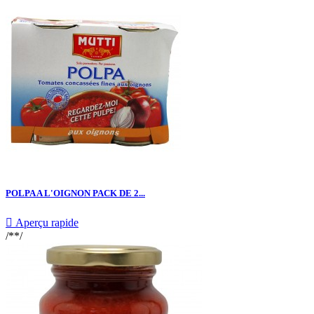
POLPA A L'OIGNON PACK DE 2...

Aperçu rapide
/**/