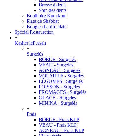
Brosse à dents
Soin des dents
Bouilloire Kum kum
Plata de Shabbat
Bougie chauffe plats
Spécial Restauration
+
Kasher lePessah
+
Surgelés
BOEUF - Surgelés
VEAU - Surgelés
AGNEAU - Surgelés
VOLAILLE - Surgelés
LÉGUMES - Surgelés
POISSON - Surgelés
FROMAGES - Surgelés
GLACE - Surgelés
MININA - Surgelés
+
Frais
BOEUF - Frais KLP
VEAU - Frais KLP
AGNEAU - Frais KLP
Charcuterie