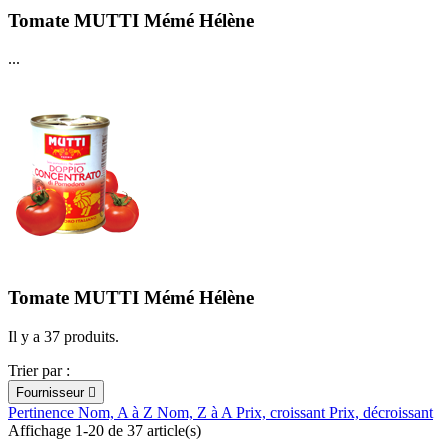
Tomate MUTTI Mémé Hélène
...
Tomate MUTTI Mémé Hélène
Il y a 37 produits.
Trier par :
Fournisseur

Pertinence
Nom, A à Z
Nom, Z à A
Prix, croissant
Prix, décroissant
Affichage 1-20 de 37 article(s)