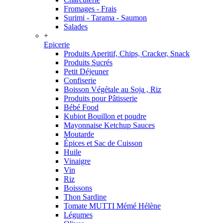
Fromages - Frais
Surimi - Tarama - Saumon
Salades
+
Epicerie
Produits Aperitif, Chips, Cracker, Snack
Produits Sucrés
Petit Déjeuner
Confiserie
Boisson Végétale au Soja , Riz
Produits pour Pâtisserie
Bébé Food
Kubiot Bouillon et poudre
Mayonnaise Ketchup Sauces
Moutarde
Épices et Sac de Cuisson
Huile
Vinaigre
Vin
Riz
Boissons
Thon Sardine
Tomate MUTTI Mémé Hélène
Légumes