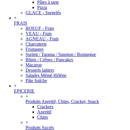
Pâtes à tarte
Pizza
GLACE - Surgelés
+
FRAIS
BOEUF - Frais
VEAU - Frais
AGNEAU - Frais
Charcuterie
Fromages
Surimi / Tarama / Saumon / Boutargue
Blinis / Crêpes / Pancakes
Macaron
Desserts laitiers
Salades Mémé Hélène
Pâte fraîche
+
EPICERIE
+
Produits Aperitif, Chips, Cracker, Snack
Crackers
Aperitif
Chips
+
Produits Sucrés