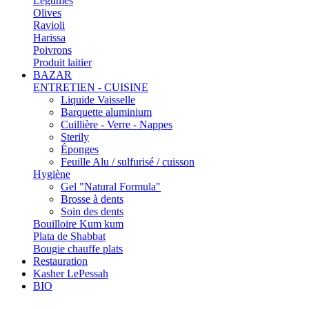
Légumes
Olives
Ravioli
Harissa
Poivrons
Produit laitier
BAZAR
ENTRETIEN - CUISINE
Liquide Vaisselle
Barquette aluminium
Cuillière - Verre - Nappes
Sterily
Éponges
Feuille Alu / sulfurisé / cuisson
Hygiène
Gel "Natural Formula"
Brosse à dents
Soin des dents
Bouilloire Kum kum
Plata de Shabbat
Bougie chauffe plats
Restauration
Kasher LePessah
BIO