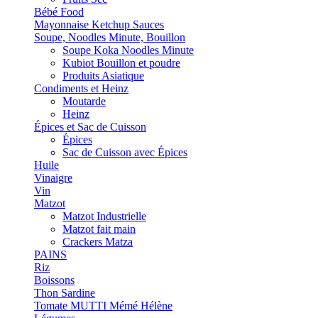
Bébé Food
Mayonnaise Ketchup Sauces
Soupe, Noodles Minute, Bouillon
Soupe Koka Noodles Minute
Kubiot Bouillon et poudre
Produits Asiatique
Condiments et Heinz
Moutarde
Heinz
Épices et Sac de Cuisson
Épices
Sac de Cuisson avec Épices
Huile
Vinaigre
Vin
Matzot
Matzot Industrielle
Matzot fait main
Crackers Matza
PAINS
Riz
Boissons
Thon Sardine
Tomate MUTTI Mémé Hélène