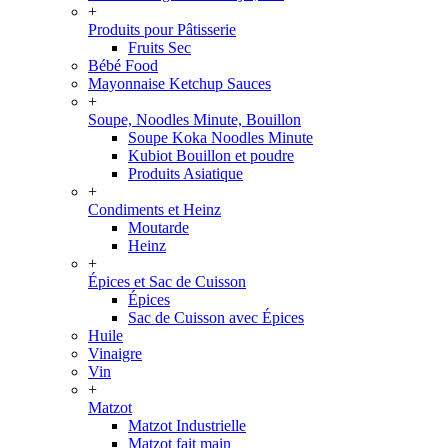
+
Produits pour Pâtisserie
Fruits Sec
Bébé Food
Mayonnaise Ketchup Sauces
+
Soupe, Noodles Minute, Bouillon
Soupe Koka Noodles Minute
Kubiot Bouillon et poudre
Produits Asiatique
+
Condiments et Heinz
Moutarde
Heinz
+
Épices et Sac de Cuisson
Épices
Sac de Cuisson avec Épices
Huile
Vinaigre
Vin
+
Matzot
Matzot Industrielle
Matzot fait main