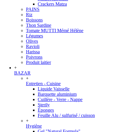
Crackers Matza
PAINS
Riz
Boissons
Thon Sardine
Tomate MUTTI Mémé Hélène
Légumes
Olives
Ravioli
Harissa
Poivrons
Produit laitier
+
BAZAR
+
Entretien - Cuisine
Liquide Vaisselle
Barquette aluminium
Cuillère - Verre - Nappe
Sterily
Éponges
Feuille Alu / sulfurisé / cuisson
+
Hygiène
Gel "Natural Formula"