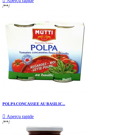

Aperçu rapide
/**/
POLPA CONCASSEE AU BASILIC...

Aperçu rapide
/**/