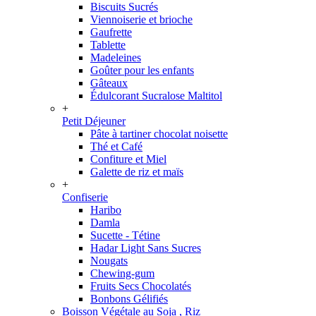
Biscuits Sucrés
Viennoiserie et brioche
Gaufrette
Tablette
Madeleines
Goûter pour les enfants
Gâteaux
Édulcorant Sucralose Maltitol
+
Petit Déjeuner
Pâte à tartiner chocolat noisette
Thé et Café
Confiture et Miel
Galette de riz et maïs
+
Confiserie
Haribo
Damla
Sucette - Tétine
Hadar Light Sans Sucres
Nougats
Chewing-gum
Fruits Secs Chocolatés
Bonbons Gélifiés
Boisson Végétale au Soja , Riz