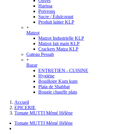
Olives
Harissa
Poivrons
Sucre / Édulcorant
Produit laitier KLP
+
Matzot
Matzot Industrielle KLP
Matzot fait main KLP
Crackers Matza KLP
Gateau Pessah
+
Bazar
ENTRETIEN - CUISINE
Hygiéne
Bouilloire Kum kum
Plata de Shabbat
Bougie chauffe plats
Accueil
EPICERIE
Tomate MUTTI Mémé Hélène
Tomate MUTTI Mémé Hélène