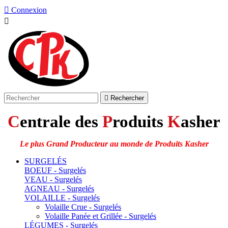

Connexion


Rechercher
C
entrale des
P
roduits
K
asher
Le plus Grand Producteur au monde de Produits Kasher
SURGELÉS
BOEUF - Surgelés
VEAU - Surgelés
AGNEAU - Surgelés
VOLAILLE - Surgelés
Volaille Crue - Surgelés
Volaille Panée et Grillée - Surgelés
LÉGUMES - Surgelés