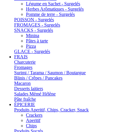
Légume en Sachet - Surgelés
Herbes Arômatiques - Surgelés
Pomme de terre - Surgelés
POISSON - Surgelés
FROMAGES - Surgelés
SNACKS - Surgelés
Minina
Pâtes à tarte
Pizza
GLACE - Surgelés
FRAIS
Charcuterie
Fromages
Surimi / Tarama / Saumon / Boutargue
Blinis / Crêpes / Pancakes
Macaron
Desserts laitiers
Salades Mémé Hélène
Pâte fraîche
ÉPICERIE
Produits Aperitif, Chips, Cracker, Snack
Crackers
Aperitif
Chips
Produits Sucrés