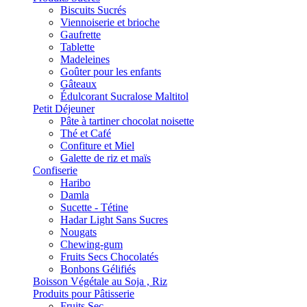
Biscuits Sucrés
Viennoiserie et brioche
Gaufrette
Tablette
Madeleines
Goûter pour les enfants
Gâteaux
Édulcorant Sucralose Maltitol
Petit Déjeuner
Pâte à tartiner chocolat noisette
Thé et Café
Confiture et Miel
Galette de riz et maïs
Confiserie
Haribo
Damla
Sucette - Tétine
Hadar Light Sans Sucres
Nougats
Chewing-gum
Fruits Secs Chocolatés
Bonbons Gélifiés
Boisson Végétale au Soja , Riz
Produits pour Pâtisserie
Fruits Sec