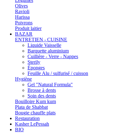
Légumes
Olives
Ravioli
Harissa
Poivrons
Produit laitier
BAZAR
ENTRETIEN - CUISINE
Liquide Vaisselle
Barquette aluminium
Cuillière - Verre - Nappes
Sterily
Éponges
Feuille Alu / sulfurisé / cuisson
Hygiène
Gel "Natural Formula"
Brosse à dents
Soin des dents
Bouilloire Kum kum
Plata de Shabbat
Bougie chauffe plats
Restauration
Kasher LePessah
BIO