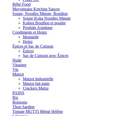
Bébé Food
Mayonnaise Ketchup Sauces
Soupe, Noodles Minute, Bouillon
Soupe Koka Noodles Minute
Kubiot Bouillon et poudre
Produits Asiatique
Condiments et Heinz
Moutarde
Heinz
Épices et Sac de Cuisson
Épices
Sac de Cuisson avec Épices
Huile
Vinaigre
Vin
Matzot
Matzot Industrielle
Matzot fait main
Crackers Matza
PAINS
Riz
Boissons
Thon Sardine
Tomate MUTTI Mémé Hélène