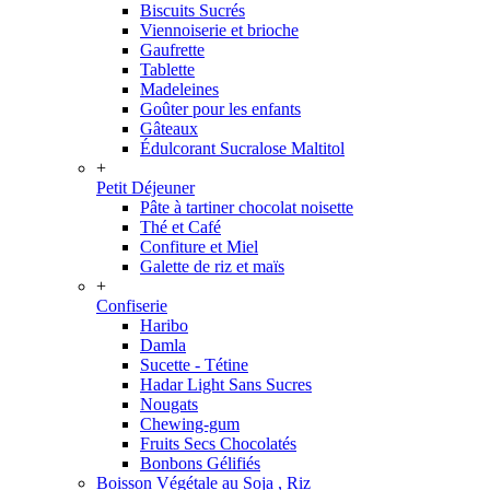
Biscuits Sucrés
Viennoiserie et brioche
Gaufrette
Tablette
Madeleines
Goûter pour les enfants
Gâteaux
Édulcorant Sucralose Maltitol
+
Petit Déjeuner
Pâte à tartiner chocolat noisette
Thé et Café
Confiture et Miel
Galette de riz et maïs
+
Confiserie
Haribo
Damla
Sucette - Tétine
Hadar Light Sans Sucres
Nougats
Chewing-gum
Fruits Secs Chocolatés
Bonbons Gélifiés
Boisson Végétale au Soja , Riz