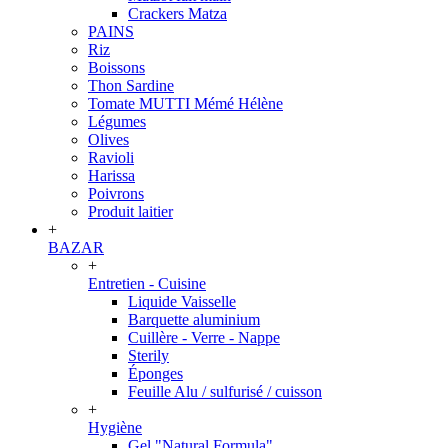
Crackers Matza
PAINS
Riz
Boissons
Thon Sardine
Tomate MUTTI Mémé Hélène
Légumes
Olives
Ravioli
Harissa
Poivrons
Produit laitier
+
BAZAR
+
Entretien - Cuisine
Liquide Vaisselle
Barquette aluminium
Cuillère - Verre - Nappe
Sterily
Éponges
Feuille Alu / sulfurisé / cuisson
+
Hygiène
Gel "Natural Formula"