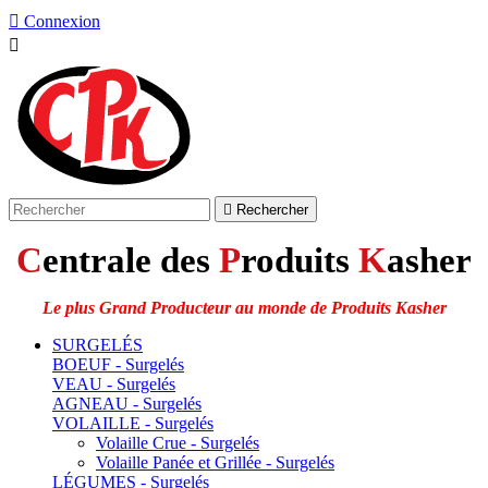

Connexion


Rechercher
C
entrale des
P
roduits
K
asher
Le plus Grand Producteur au monde de Produits Kasher
SURGELÉS
BOEUF - Surgelés
VEAU - Surgelés
AGNEAU - Surgelés
VOLAILLE - Surgelés
Volaille Crue - Surgelés
Volaille Panée et Grillée - Surgelés
LÉGUMES - Surgelés