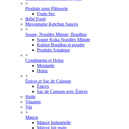
+
Produits pour Pâtisserie
Fruits Sec
Bébé Food
Mayonnaise Ketchup Sauces
+
Soupe, Noodles Minute, Bouillon
Soupe Koka Noodles Minute
Kubiot Bouillon et poudre
Produits Asiatique
+
Condiments et Heinz
Moutarde
Heinz
+
Épices et Sac de Cuisson
Épices
Sac de Cuisson avec Épices
Huile
Vinaigre
Vin
+
Matzot
Matzot Industrielle
Matzot fait main