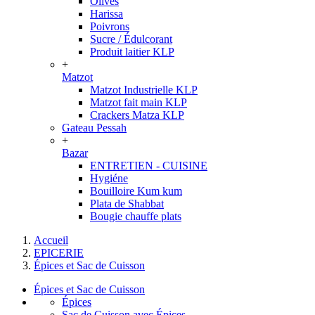
Olives
Harissa
Poivrons
Sucre / Édulcorant
Produit laitier KLP
+
Matzot
Matzot Industrielle KLP
Matzot fait main KLP
Crackers Matza KLP
Gateau Pessah
+
Bazar
ENTRETIEN - CUISINE
Hygiéne
Bouilloire Kum kum
Plata de Shabbat
Bougie chauffe plats
Accueil
EPICERIE
Épices et Sac de Cuisson
Épices et Sac de Cuisson
Épices
Sac de Cuisson avec Épices