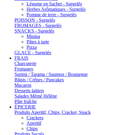
Légume en Sachet - Surgelés
Herbes Arômatiques - Surgelés
Pomme de terre - Surgelés
POISSON - Surgelés
FROMAGES - Surgelés
SNACKS - Surgelés
Minina
Pâtes à tarte
Pizza
GLACE - Surgelés
FRAIS
Charcuterie
Fromages
Surimi / Tarama / Saumon / Boutargue
Blinis / Crêpes / Pancakes
Macaron
Desserts laitiers
Salades Mémé Hélène
Pâte fraîche
ÉPICERIE
Produits Aperitif, Chips, Cracker, Snack
Crackers
Aperitif
Chips
Produits Sucrés