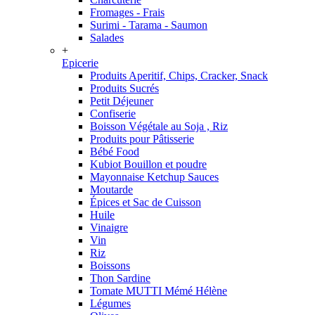
Fromages - Frais
Surimi - Tarama - Saumon
Salades
+
Epicerie
Produits Aperitif, Chips, Cracker, Snack
Produits Sucrés
Petit Déjeuner
Confiserie
Boisson Végétale au Soja , Riz
Produits pour Pâtisserie
Bébé Food
Kubiot Bouillon et poudre
Mayonnaise Ketchup Sauces
Moutarde
Épices et Sac de Cuisson
Huile
Vinaigre
Vin
Riz
Boissons
Thon Sardine
Tomate MUTTI Mémé Hélène
Légumes