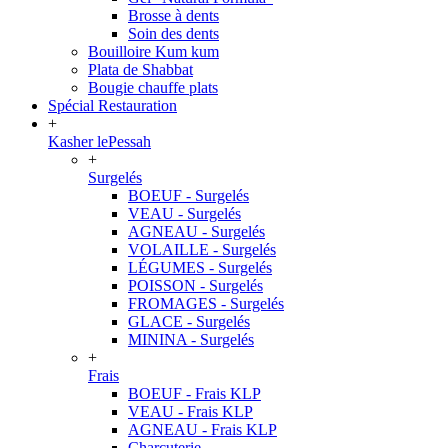
Brosse à dents
Soin des dents
Bouilloire Kum kum
Plata de Shabbat
Bougie chauffe plats
Spécial Restauration
+
Kasher lePessah
+
Surgelés
BOEUF - Surgelés
VEAU - Surgelés
AGNEAU - Surgelés
VOLAILLE - Surgelés
LÉGUMES - Surgelés
POISSON - Surgelés
FROMAGES - Surgelés
GLACE - Surgelés
MININA - Surgelés
+
Frais
BOEUF - Frais KLP
VEAU - Frais KLP
AGNEAU - Frais KLP
Charcuterie