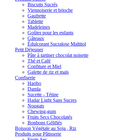
Biscuits Sucrés
Viennoiserie et brioche
Gaufrette
Tablette
Madeleines
Goûter pour les enfants
Gâteaux
Édulcorant Sucralose Maltitol
Petit Déjeuner
Pâte à tartiner chocolat noisette
Thé et Café
Confiture et Miel
Galette de riz et maïs
Confiserie
Haribo
Damla
Sucette - Tétine
Hadar Light Sans Sucres
Nougats
Chewing-gum
Fruits Secs Chocolatés
Bonbons Gélifiés
Boisson Végétale au Soja , Riz
Produits pour Pâtisserie
Fruits Sec