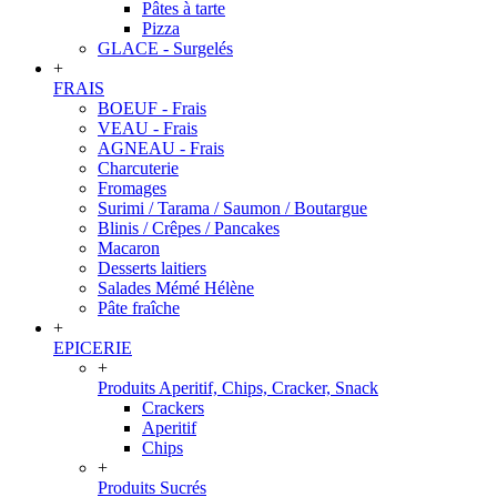
Pâtes à tarte
Pizza
GLACE - Surgelés
+
FRAIS
BOEUF - Frais
VEAU - Frais
AGNEAU - Frais
Charcuterie
Fromages
Surimi / Tarama / Saumon / Boutargue
Blinis / Crêpes / Pancakes
Macaron
Desserts laitiers
Salades Mémé Hélène
Pâte fraîche
+
EPICERIE
+
Produits Aperitif, Chips, Cracker, Snack
Crackers
Aperitif
Chips
+
Produits Sucrés