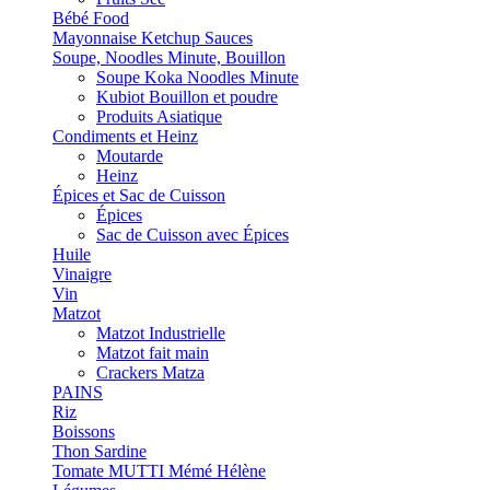
Bébé Food
Mayonnaise Ketchup Sauces
Soupe, Noodles Minute, Bouillon
Soupe Koka Noodles Minute
Kubiot Bouillon et poudre
Produits Asiatique
Condiments et Heinz
Moutarde
Heinz
Épices et Sac de Cuisson
Épices
Sac de Cuisson avec Épices
Huile
Vinaigre
Vin
Matzot
Matzot Industrielle
Matzot fait main
Crackers Matza
PAINS
Riz
Boissons
Thon Sardine
Tomate MUTTI Mémé Hélène