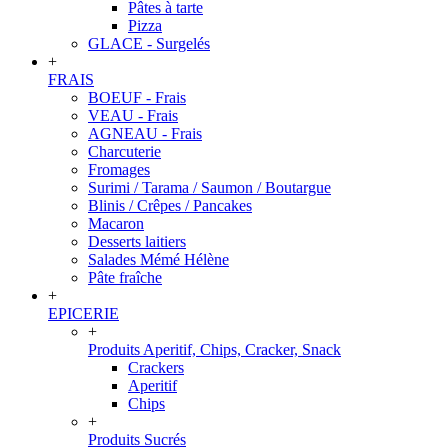
Pâtes à tarte
Pizza
GLACE - Surgelés
+
FRAIS
BOEUF - Frais
VEAU - Frais
AGNEAU - Frais
Charcuterie
Fromages
Surimi / Tarama / Saumon / Boutargue
Blinis / Crêpes / Pancakes
Macaron
Desserts laitiers
Salades Mémé Hélène
Pâte fraîche
+
EPICERIE
+
Produits Aperitif, Chips, Cracker, Snack
Crackers
Aperitif
Chips
+
Produits Sucrés