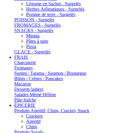
Légume en Sachet - Surgelés
Herbes Arômatiques - Surgelés
Pomme de terre - Surgelés
POISSON - Surgelés
FROMAGES - Surgelés
SNACKS - Surgelés
Minina
Pâtes à tarte
Pizza
GLACE - Surgelés
FRAIS
Charcuterie
Fromages
Surimi / Tarama / Saumon / Boutargue
Blinis / Crêpes / Pancakes
Macaron
Desserts laitiers
Salades Mémé Hélène
Pâte fraîche
ÉPICERIE
Produits Aperitif, Chips, Cracker, Snack
Crackers
Aperitif
Chips
Produits Sucrés