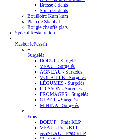
Brosse à dents
Soin des dents
Bouilloire Kum kum
Plata de Shabbat
Bougie chauffe plats
Spécial Restauration
+
Kasher lePessah
+
Surgelés
BOEUF - Surgelés
VEAU - Surgelés
AGNEAU - Surgelés
VOLAILLE - Surgelés
LÉGUMES - Surgelés
POISSON - Surgelés
FROMAGES - Surgelés
GLACE - Surgelés
MININA - Surgelés
+
Frais
BOEUF - Frais KLP
VEAU - Frais KLP
AGNEAU - Frais KLP
Charcuterie