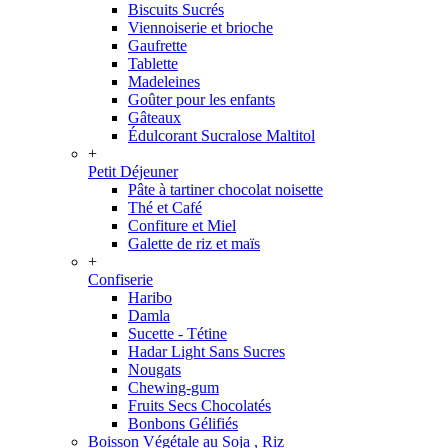
Biscuits Sucrés
Viennoiserie et brioche
Gaufrette
Tablette
Madeleines
Goûter pour les enfants
Gâteaux
Édulcorant Sucralose Maltitol
+
Petit Déjeuner
Pâte à tartiner chocolat noisette
Thé et Café
Confiture et Miel
Galette de riz et maïs
+
Confiserie
Haribo
Damla
Sucette - Tétine
Hadar Light Sans Sucres
Nougats
Chewing-gum
Fruits Secs Chocolatés
Bonbons Gélifiés
Boisson Végétale au Soja , Riz