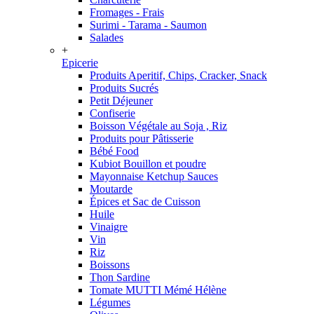
Fromages - Frais
Surimi - Tarama - Saumon
Salades
+
Epicerie
Produits Aperitif, Chips, Cracker, Snack
Produits Sucrés
Petit Déjeuner
Confiserie
Boisson Végétale au Soja , Riz
Produits pour Pâtisserie
Bébé Food
Kubiot Bouillon et poudre
Mayonnaise Ketchup Sauces
Moutarde
Épices et Sac de Cuisson
Huile
Vinaigre
Vin
Riz
Boissons
Thon Sardine
Tomate MUTTI Mémé Hélène
Légumes