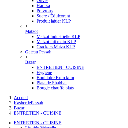
Olives
Harissa
Poivrons
Sucre / Édulcorant
Produit laitier KLP
+
Matzot
Matzot Industrielle KLP
Matzot fait main KLP
Crackers Matza KLP
Gateau Pessah
+
Bazar
ENTRETIEN - CUISINE
Hygiéne
Bouilloire Kum kum
Plata de Shabbat
Bougie chauffe plats
Accueil
Kasher lePessah
Bazar
ENTRETIEN - CUISINE
ENTRETIEN - CUISINE
Liquide Vaisselle