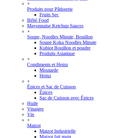
+
Produits pour Pâtisserie
Fruits Sec
Bébé Food
Mayonnaise Ketchup Sauces
+
Soupe, Noodles Minute, Bouillon
Soupe Koka Noodles Minute
Kubiot Bouillon et poudre
Produits Asiatique
+
Condiments et Heinz
Moutarde
Heinz
+
Épices et Sac de Cuisson
Épices
Sac de Cuisson avec Épices
Huile
Vinaigre
Vin
+
Matzot
Matzot Industrielle
Matzot fait main