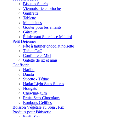
Biscuits Sucrés
Viennoiserie et brioche
Gaufrette
Tablette
Madeleines
Goûter pour les enfants
Gâteaux
Édulcorant Sucralose Maltitol
Petit Déjeuner
Pâte à tartiner chocolat noisette
Thé et Café
Confiture et Miel
Galette de riz et maïs
Confiserie
Haribo
Damla
Sucette - Tétine
Hadar Light Sans Sucres
Nougats
Chewing-gum
Fruits Secs Chocolatés
Bonbons Gélifiés
Boisson Végétale au Soja , Riz
Produits pour Pâtisserie
Fruits Sec