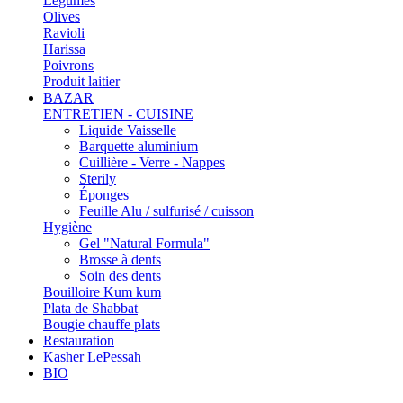
Légumes
Olives
Ravioli
Harissa
Poivrons
Produit laitier
BAZAR
ENTRETIEN - CUISINE
Liquide Vaisselle
Barquette aluminium
Cuillière - Verre - Nappes
Sterily
Éponges
Feuille Alu / sulfurisé / cuisson
Hygiène
Gel "Natural Formula"
Brosse à dents
Soin des dents
Bouilloire Kum kum
Plata de Shabbat
Bougie chauffe plats
Restauration
Kasher LePessah
BIO