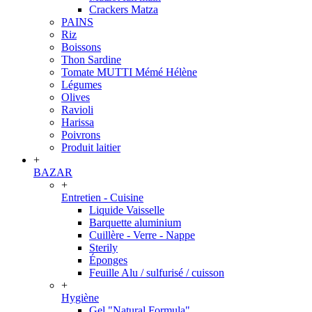
Crackers Matza
PAINS
Riz
Boissons
Thon Sardine
Tomate MUTTI Mémé Hélène
Légumes
Olives
Ravioli
Harissa
Poivrons
Produit laitier
+
BAZAR
+
Entretien - Cuisine
Liquide Vaisselle
Barquette aluminium
Cuillère - Verre - Nappe
Sterily
Éponges
Feuille Alu / sulfurisé / cuisson
+
Hygiène
Gel "Natural Formula"