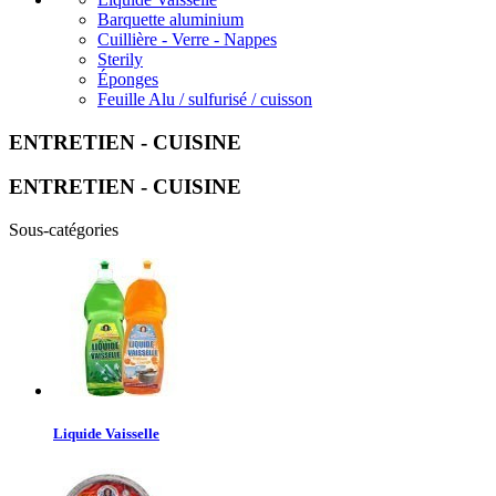
Barquette aluminium
Cuillière - Verre - Nappes
Sterily
Éponges
Feuille Alu / sulfurisé / cuisson
ENTRETIEN - CUISINE
ENTRETIEN - CUISINE
Sous-catégories
Liquide Vaisselle