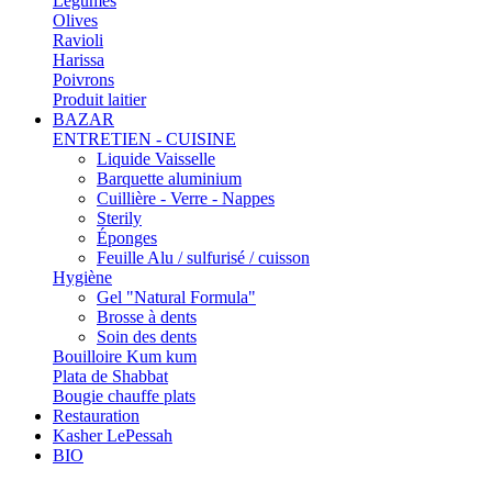
Légumes
Olives
Ravioli
Harissa
Poivrons
Produit laitier
BAZAR
ENTRETIEN - CUISINE
Liquide Vaisselle
Barquette aluminium
Cuillière - Verre - Nappes
Sterily
Éponges
Feuille Alu / sulfurisé / cuisson
Hygiène
Gel "Natural Formula"
Brosse à dents
Soin des dents
Bouilloire Kum kum
Plata de Shabbat
Bougie chauffe plats
Restauration
Kasher LePessah
BIO