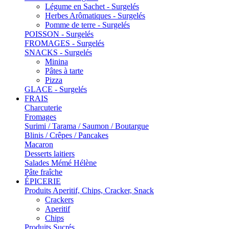
Légume en Sachet - Surgelés
Herbes Arômatiques - Surgelés
Pomme de terre - Surgelés
POISSON - Surgelés
FROMAGES - Surgelés
SNACKS - Surgelés
Minina
Pâtes à tarte
Pizza
GLACE - Surgelés
FRAIS
Charcuterie
Fromages
Surimi / Tarama / Saumon / Boutargue
Blinis / Crêpes / Pancakes
Macaron
Desserts laitiers
Salades Mémé Hélène
Pâte fraîche
ÉPICERIE
Produits Aperitif, Chips, Cracker, Snack
Crackers
Aperitif
Chips
Produits Sucrés