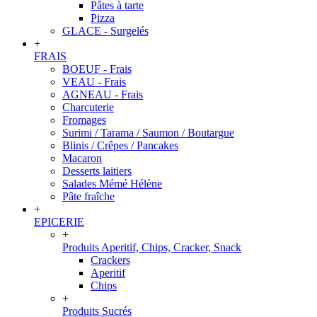
Pâtes à tarte
Pizza
GLACE - Surgelés
+
FRAIS
BOEUF - Frais
VEAU - Frais
AGNEAU - Frais
Charcuterie
Fromages
Surimi / Tarama / Saumon / Boutargue
Blinis / Crêpes / Pancakes
Macaron
Desserts laitiers
Salades Mémé Hélène
Pâte fraîche
+
EPICERIE
+
Produits Aperitif, Chips, Cracker, Snack
Crackers
Aperitif
Chips
+
Produits Sucrés