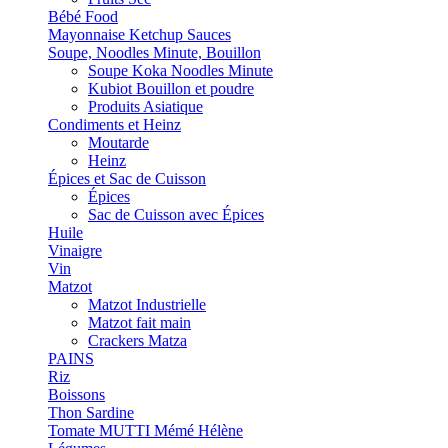
Bébé Food
Mayonnaise Ketchup Sauces
Soupe, Noodles Minute, Bouillon
Soupe Koka Noodles Minute
Kubiot Bouillon et poudre
Produits Asiatique
Condiments et Heinz
Moutarde
Heinz
Épices et Sac de Cuisson
Épices
Sac de Cuisson avec Épices
Huile
Vinaigre
Vin
Matzot
Matzot Industrielle
Matzot fait main
Crackers Matza
PAINS
Riz
Boissons
Thon Sardine
Tomate MUTTI Mémé Hélène