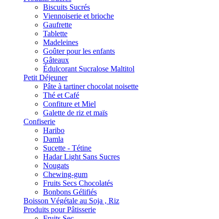
Biscuits Sucrés
Viennoiserie et brioche
Gaufrette
Tablette
Madeleines
Goûter pour les enfants
Gâteaux
Édulcorant Sucralose Maltitol
Petit Déjeuner
Pâte à tartiner chocolat noisette
Thé et Café
Confiture et Miel
Galette de riz et maïs
Confiserie
Haribo
Damla
Sucette - Tétine
Hadar Light Sans Sucres
Nougats
Chewing-gum
Fruits Secs Chocolatés
Bonbons Gélifiés
Boisson Végétale au Soja , Riz
Produits pour Pâtisserie
Fruits Sec