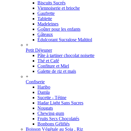
Biscuits Sucrés
Viennoiserie et brioche
Gaufrette
Tablette
Madeleines
Goûter pour les enfants
Gâteaux
Édulcorant Sucralose Maltitol
+
Petit Déjeuner
Pâte à tartiner chocolat noisette
Thé et Café
Confiture et Miel
Galette de riz et maïs
+
Confiserie
Haribo
Damla
Sucette - Tétine
Hadar Light Sans Sucres
Nougats
Chewing-gum
Fruits Secs Chocolatés
Bonbons Gélifiés
Boisson Végétale au Soja , Riz