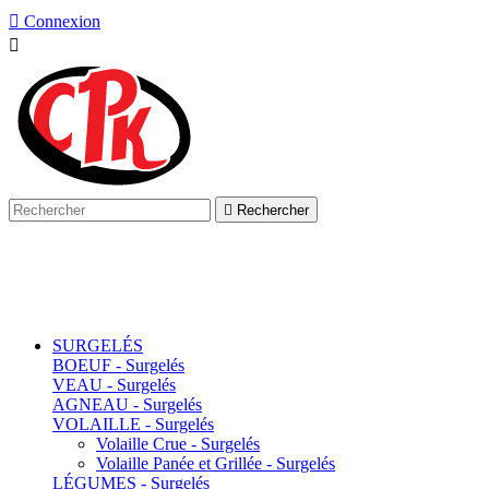

Connexion


Rechercher
SURGELÉS
BOEUF - Surgelés
VEAU - Surgelés
AGNEAU - Surgelés
VOLAILLE - Surgelés
Volaille Crue - Surgelés
Volaille Panée et Grillée - Surgelés
LÉGUMES - Surgelés