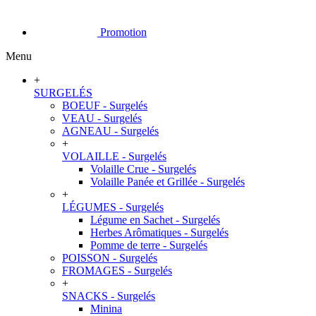
Promotion
Menu
+
SURGELÉS
BOEUF - Surgelés
VEAU - Surgelés
AGNEAU - Surgelés
+
VOLAILLE - Surgelés
Volaille Crue - Surgelés
Volaille Panée et Grillée - Surgelés
+
LÉGUMES - Surgelés
Légume en Sachet - Surgelés
Herbes Arômatiques - Surgelés
Pomme de terre - Surgelés
POISSON - Surgelés
FROMAGES - Surgelés
+
SNACKS - Surgelés
Minina