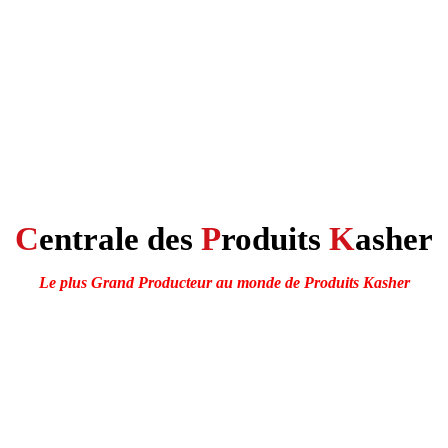
C
entrale des
P
roduits
K
asher
Le plus Grand Producteur au monde de Produits Kasher