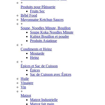
+
Produits pour Pâtisserie
Fruits Sec
Bébé Food
Mayonnaise Ketchup Sauces
+
Soupe, Noodles Minute, Bouillon
Soupe Koka Noodles Minute
Kubiot Bouillon et poudre
Produits Asiatique
+
Condiments et Heinz
Moutarde
Heinz
+
Épices et Sac de Cuisson
Épices
Sac de Cuisson avec Épices
Huile
Vinaigre
Vin
+
Matzot
Matzot Industrielle
Matzot fait main