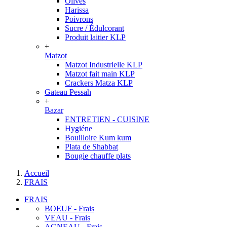
Olives
Harissa
Poivrons
Sucre / Édulcorant
Produit laitier KLP
+
Matzot
Matzot Industrielle KLP
Matzot fait main KLP
Crackers Matza KLP
Gateau Pessah
+
Bazar
ENTRETIEN - CUISINE
Hygiéne
Bouilloire Kum kum
Plata de Shabbat
Bougie chauffe plats
Accueil
FRAIS
FRAIS
BOEUF - Frais
VEAU - Frais
AGNEAU - Frais