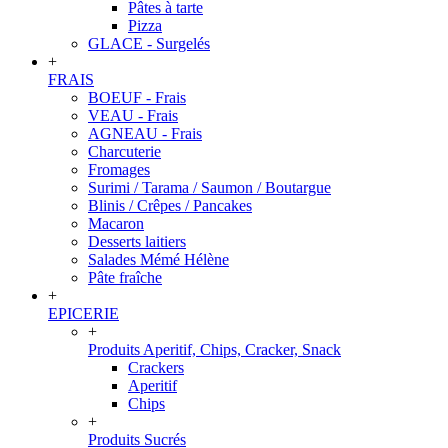
Pâtes à tarte
Pizza
GLACE - Surgelés
+
FRAIS
BOEUF - Frais
VEAU - Frais
AGNEAU - Frais
Charcuterie
Fromages
Surimi / Tarama / Saumon / Boutargue
Blinis / Crêpes / Pancakes
Macaron
Desserts laitiers
Salades Mémé Hélène
Pâte fraîche
+
EPICERIE
+
Produits Aperitif, Chips, Cracker, Snack
Crackers
Aperitif
Chips
+
Produits Sucrés