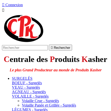

Connexion


Rechercher
C
entrale des
P
roduits
K
asher
Le plus Grand Producteur au monde de Produits Kasher
SURGELÉS
BOEUF - Surgelés
VEAU - Surgelés
AGNEAU - Surgelés
VOLAILLE - Surgelés
Volaille Crue - Surgelés
Volaille Panée et Grillée - Surgelés
LÉGUMES - Surgelés