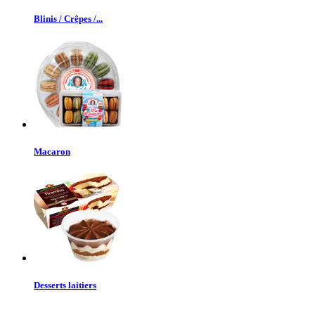
Blinis / Crêpes /...
Macaron
Desserts laitiers