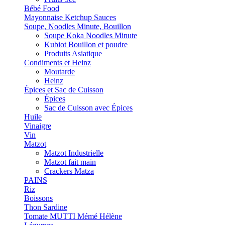
Bébé Food
Mayonnaise Ketchup Sauces
Soupe, Noodles Minute, Bouillon
Soupe Koka Noodles Minute
Kubiot Bouillon et poudre
Produits Asiatique
Condiments et Heinz
Moutarde
Heinz
Épices et Sac de Cuisson
Épices
Sac de Cuisson avec Épices
Huile
Vinaigre
Vin
Matzot
Matzot Industrielle
Matzot fait main
Crackers Matza
PAINS
Riz
Boissons
Thon Sardine
Tomate MUTTI Mémé Hélène