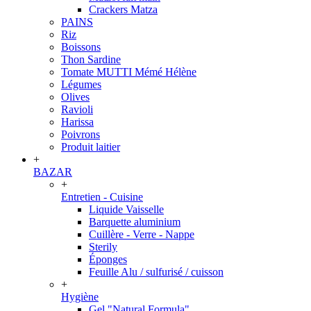
Crackers Matza
PAINS
Riz
Boissons
Thon Sardine
Tomate MUTTI Mémé Hélène
Légumes
Olives
Ravioli
Harissa
Poivrons
Produit laitier
+
BAZAR
+
Entretien - Cuisine
Liquide Vaisselle
Barquette aluminium
Cuillère - Verre - Nappe
Sterily
Éponges
Feuille Alu / sulfurisé / cuisson
+
Hygiène
Gel "Natural Formula"