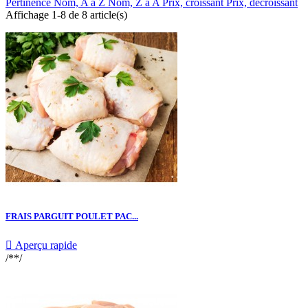
Pertinence
Nom, A à Z
Nom, Z à A
Prix, croissant
Prix, décroissant
Affichage 1-8 de 8 article(s)
FRAIS PARGUIT POULET PAC...

Aperçu rapide
/**/