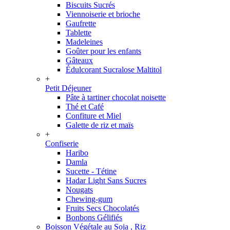
Biscuits Sucrés
Viennoiserie et brioche
Gaufrette
Tablette
Madeleines
Goûter pour les enfants
Gâteaux
Édulcorant Sucralose Maltitol
+
Petit Déjeuner
Pâte à tartiner chocolat noisette
Thé et Café
Confiture et Miel
Galette de riz et maïs
+
Confiserie
Haribo
Damla
Sucette - Tétine
Hadar Light Sans Sucres
Nougats
Chewing-gum
Fruits Secs Chocolatés
Bonbons Gélifiés
Boisson Végétale au Soja , Riz