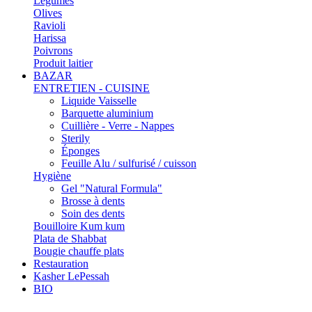
Légumes
Olives
Ravioli
Harissa
Poivrons
Produit laitier
BAZAR
ENTRETIEN - CUISINE
Liquide Vaisselle
Barquette aluminium
Cuillière - Verre - Nappes
Sterily
Éponges
Feuille Alu / sulfurisé / cuisson
Hygiène
Gel "Natural Formula"
Brosse à dents
Soin des dents
Bouilloire Kum kum
Plata de Shabbat
Bougie chauffe plats
Restauration
Kasher LePessah
BIO