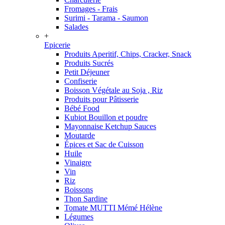
Fromages - Frais
Surimi - Tarama - Saumon
Salades
+
Epicerie
Produits Aperitif, Chips, Cracker, Snack
Produits Sucrés
Petit Déjeuner
Confiserie
Boisson Végétale au Soja , Riz
Produits pour Pâtisserie
Bébé Food
Kubiot Bouillon et poudre
Mayonnaise Ketchup Sauces
Moutarde
Épices et Sac de Cuisson
Huile
Vinaigre
Vin
Riz
Boissons
Thon Sardine
Tomate MUTTI Mémé Hélène
Légumes