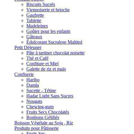
Biscuits Sucrés
Viennoiserie et brioche
Gaufrette
Tablette
Madeleines
Goûter pour les enfants
Gâteaux
Édulcorant Sucralose Maltitol
Petit Déjeuner
Pâte à tartiner chocolat noisette
Thé et Café
Confiture et Miel
Galette de riz et maïs
Confiserie
Haribo
Damla
Sucette - Tétine
Hadar Light Sans Sucres
Nougats
Chewing-gum
Fruits Secs Chocolatés
Bonbons Gélifiés
Boisson Végétale au Soja , Riz
Produits pour Pâtisserie
Fruits Sec