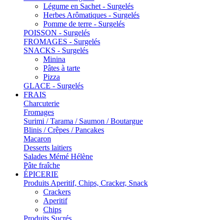
Légume en Sachet - Surgelés
Herbes Arômatiques - Surgelés
Pomme de terre - Surgelés
POISSON - Surgelés
FROMAGES - Surgelés
SNACKS - Surgelés
Minina
Pâtes à tarte
Pizza
GLACE - Surgelés
FRAIS
Charcuterie
Fromages
Surimi / Tarama / Saumon / Boutargue
Blinis / Crêpes / Pancakes
Macaron
Desserts laitiers
Salades Mémé Hélène
Pâte fraîche
ÉPICERIE
Produits Aperitif, Chips, Cracker, Snack
Crackers
Aperitif
Chips
Produits Sucrés