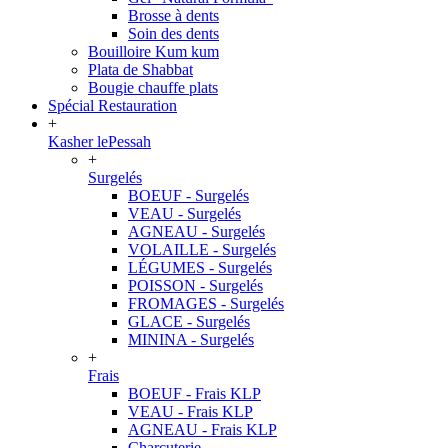
Brosse à dents
Soin des dents
Bouilloire Kum kum
Plata de Shabbat
Bougie chauffe plats
Spécial Restauration
+
Kasher lePessah
+
Surgelés
BOEUF - Surgelés
VEAU - Surgelés
AGNEAU - Surgelés
VOLAILLE - Surgelés
LÉGUMES - Surgelés
POISSON - Surgelés
FROMAGES - Surgelés
GLACE - Surgelés
MININA - Surgelés
+
Frais
BOEUF - Frais KLP
VEAU - Frais KLP
AGNEAU - Frais KLP
Charcuterie